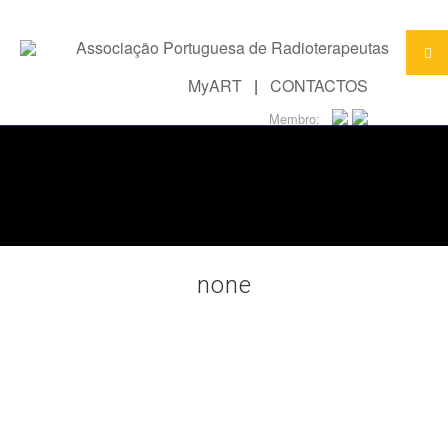
MyART
|
CONTACTOS
Membro:
none