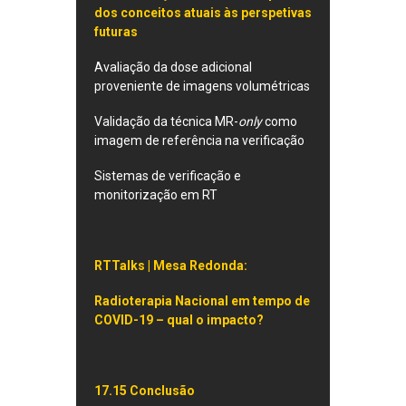
dos conceitos atuais às perspetivas
futuras
Avaliação da dose adicional
proveniente de imagens volumétricas
Validação da técnica MR-
only
como
imagem de referência na verificação
Sistemas de verificação e
monitorização em RT
RTTalks | Mesa Redonda:
Radioterapia Nacional em tempo de
COVID-19 – qual o impacto?
17.15 Conclusão