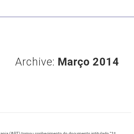
Archive:
Março 2014
rapia (ART) tomou conhecimento do documento intitulado "1º